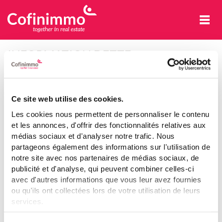
Cofinimmo
INFORMATION DETTE
Couverture de taux d’intérêt
Ce site web utilise des cookies.
Les cookies nous permettent de personnaliser le contenu
Le Groupe contracte une importante partie de la dette à court
et les annonces, d'offrir des fonctionnalités relatives aux
terme à taux flottant. Si la dette est contractée à taux fixe, la
médias sociaux et d'analyser notre trafic. Nous
société assure souvent sa conversion en taux flottant. Le Groupe
bénéficie ainsi de taux bas à court terme. Cependant, les frais
partageons également des informations sur l'utilisation de
financiers étant exposés au risque de hausse des taux, la
notre site avec nos partenaires de médias sociaux, de
politique du Groupe consiste à sécuriser les taux d’intérêts de
publicité et d'analyse, qui peuvent combiner celles-ci
minimum 50% de la dette sur un horizon de minimum trois ans.
avec d'autres informations que vous leur avez fournies
ou qu'ils ont collectées lors de votre utilisation de leurs
De cette façon, le Groupe se protège partiellement contre l’effet
services.
d’une forte reprise de ces taux. Le raisonnement derrière cette
Voir notre déclaration relative aux cookies.
politique est que les loyers étant contractuellement indexés,