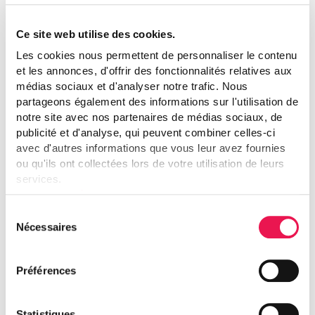
Ce site web utilise des cookies.
Les cookies nous permettent de personnaliser le contenu
et les annonces, d'offrir des fonctionnalités relatives aux
Durée résiduelle moyenne des baux (ans)
médias sociaux et d'analyser notre trafic. Nous
partageons également des informations sur l'utilisation de
notre site avec nos partenaires de médias sociaux, de
10
publicité et d'analyse, qui peuvent combiner celles-ci
avec d'autres informations que vous leur avez fournies
ou qu'ils ont collectées lors de votre utilisation de leurs
services.
Voir notre déclaration relative aux cookies.
Sélection
Nécessaires
Nombre de sites
du
consentement
Préférences
43
Statistiques