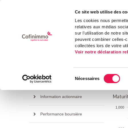
Ce site web utilise des co
Les cookies nous permetten
Cofinimmo
relatives aux médias socia
sur l'utilisation de notre 
peuvent combiner celles-ci
collectées lors de votre uti
Voir notre déclaration re
INFORMATION DETTE
Sélection
Nécessaires
Rapports & présentations
Matu
du
consentement
Maturit
Information actionnaire
1,000
Performance boursière