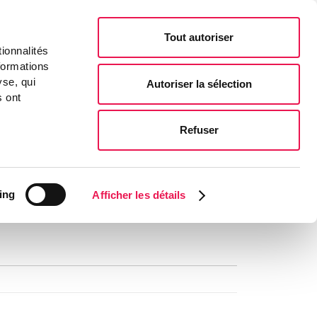
Carrières
Contactez-nous
FR
Tout autoriser
ionnalités
formations
yse, qui
Autoriser la sélection
RABILITÉ
INVESTISSEURS
ACTUALITÉS & MÉDIA
s ont
Refuser
Investisseurs
Information dette
Maturité de la dette
ing
Afficher les détails