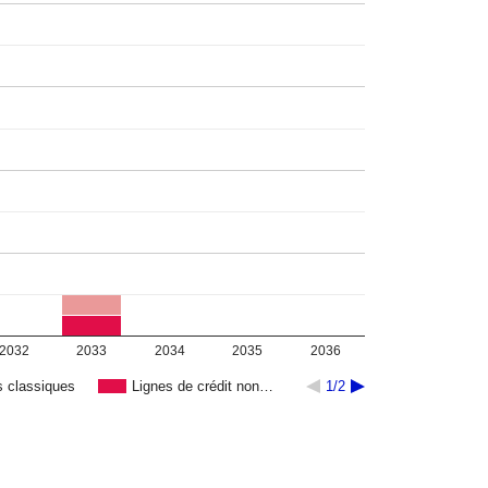
2032
2033
2034
2035
2036
s classiques
Lignes de crédit non…
1/2