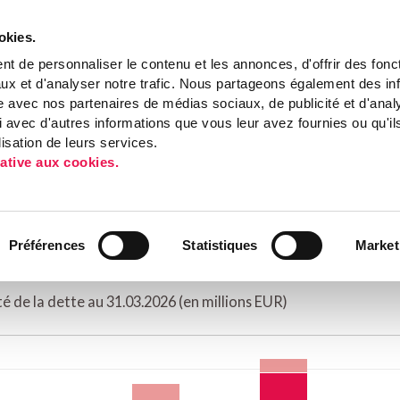
okies.
t de personnaliser le contenu et les annonces, d'offrir des fonct
ux et d'analyser notre trafic. Nous partageons également des in
site avec nos partenaires de médias sociaux, de publicité et d'anal
NOUS CONNAÎTRE
IMMOBILIER DE SANTE
BUREAUX
DU
 avec d'autres informations que vous leur avez fournies ou qu'il
lisation de leurs services.
lative aux cookies.
Accueil
Préférences
Statistiques
Market
rité de la dette
é de la dette au 31.03.2026 (en millions EUR)