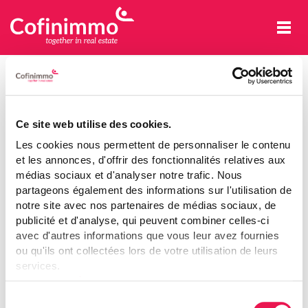
Cofinimmo
DISCLAIMER - AUGMENTATION DE
CAPITAL 2015
Ce site web utilise des cookies.
Les cookies nous permettent de personnaliser le contenu
et les annonces, d'offrir des fonctionnalités relatives aux
Augmentation de capital 2015
médias sociaux et d'analyser notre trafic. Nous
partageons également des informations sur l'utilisation de
Access to this information is limited to persons resident and
notre site avec nos partenaires de médias sociaux, de
physically present in Belgium and to authorized persons who are
publicité et d'analyse, qui peuvent combiner celles-ci
resident and physically present in other jurisdictions outside the
avec d'autres informations que vous leur avez fournies
United States, Australia, Canada or Japan.
ou qu'ils ont collectées lors de votre utilisation de leurs
services.
Nom
Voir notre déclaration relative aux cookies.
Sélection
Augmentation de capital 2015 - Communiqué de presse: Résultats du placeme