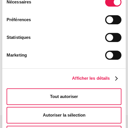
Nécessaires
du
Augmentation de capital 2015 - Communiqué de presse relatif aux conditions et 
consentement
Augmentation de capital 2015 - Communiqué de presse: Suspension du cours
Préférences
Augmentation de capital 2015 - Communiqué de presse: Résultats de la période 
Augmentation de capital 2015 - Communiqué de presse relatif à la publication 
Statistiques
Augmentation de capital 2015 - Invitation aux webinaires
Augmentation de capital 2015 - Présentation roadshows
Marketing
Augmentation de capital 2015 - FAQ
Augmentation de capital 2015 - Note d'opération
Augmentation de capital 2015 - Résumé du prospectus
Afficher les détails
Augmentation de capital 2015 - Présentation webinaires
Augmentation de capital 2015 - Enregistrement du call analystes
Tout autoriser
Autoriser la sélection
info@cofinimmo.be
Cofinimmo sa/nv