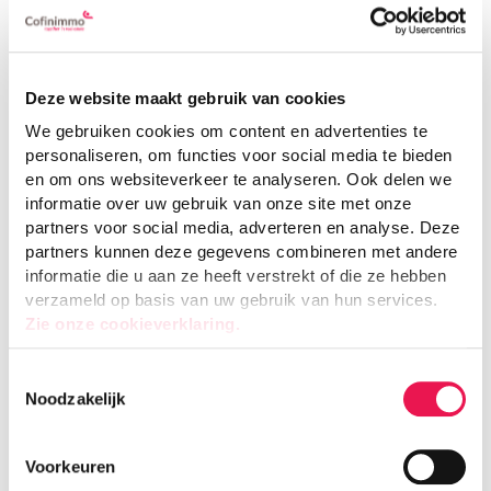
de aankoop of verkoop van Cofinimmo aandelen of als juridisch,
fiscaal of boekhoudkundig advies.
Cofinimmo kan niet garanderen dat de toegang tot de Wbesite te
allen tijde beschikbaar zal zijn, of dat de Website of de server
Deze website maakt gebruik van cookies
waarop het draait vrij is van virussen of andere schadelijke
We gebruiken cookies om content en advertenties te
componenten.
personaliseren, om functies voor social media te bieden
Door het gebruik van de Website gaat u uitdrukkelijk akkoord de
en om ons websiteverkeer te analyseren. Ook delen we
optimale werking en de beveiliging van deze website niet te
informatie over uw gebruik van onze site met onze
verstoren door bijvoorbeeld het gebruik van virussen of andere
partners voor social media, adverteren en analyse. Deze
geïnfecteerde bestanden.
partners kunnen deze gegevens combineren met andere
Geen aansprakelijkheid
informatie die u aan ze heeft verstrekt of die ze hebben
verzameld op basis van uw gebruik van hun services.
Zie onze cookieverklaring.
Cofinimmo is geenszins aansprakelijk voor enige schade, direct of
indirect, die voortvloeit uit het gebruik van de informatie op de
Website of voor de onmogelijkheid om er toegang toe te hebben.
Toestemmingsselectie
Noodzakelijk
Bescherming van de intellectuele
eigendom
Voorkeuren