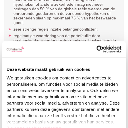
hypotheken of andere zekerheden mag niet meer
bedragen dan 50 % van de globale reële waarde van de
onroerende goederen en de verleende hypotheken of
zekerheden slaan op maximaal 75 % van het bezwaarde
goed;
zeer strenge regels inzake belangenconflicten;
regelmatige waardering van de portefeuille door
onafhankelijke waarderingsdeskundigen; boeking van de
gebouwen aan hun reële waarde;
de resultaten (huurinkomsten en verkoopsmeerwaarden,
verminderd met de bedrijfsuitgaven en de financiële
lasten) zijn vrijgesteld van vennootschapsbelasting;
minstens 80 % van de som van het gecorrigeerde
Deze website maakt gebruik van cookies
resultaat en de nettomeerwaarden op de verkoop van
onroerende goederen die niet vrijgesteld zijn van de
We gebruiken cookies om content en advertenties te
verplichte uitkering, moet worden uitgekeerd; de
personaliseren, om functies voor social media te bieden
vermindering van de schuld tijdens het boekjaar mag
echter worden afgetrokken van het uit te keren bedrag;
en om ons websiteverkeer te analyseren. Ook delen we
roerende voorheffing van 30 % voor natuurlijke personen
informatie over uw gebruik van onze site met onze
met verblijf in België.
partners voor social media, adverteren en analyse. Deze
partners kunnen deze gegevens combineren met andere
De vennootschappen die hun erkenning als openbare of
informatie die u aan ze heeft verstrekt of die ze hebben
institutionele GVV aanvragen of die met een GVV fuseren,
verzameld op basis van uw gebruik van hun services.
zijn onderworpen aan een met liquidatieheffing vergelijkbare