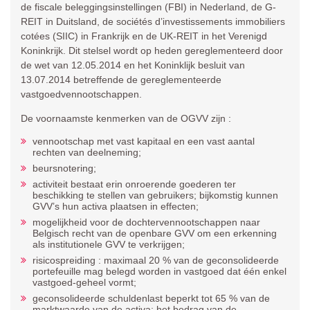
de fiscale beleggingsinstellingen (FBI) in Nederland, de G-
REIT in Duitsland, de sociétés d’investissements immobiliers
cotées (SIIC) in Frankrijk en de UK-REIT in het Verenigd
Koninkrijk. Dit stelsel wordt op heden gereglementeerd door
de wet van 12.05.2014 en het Koninklijk besluit van
13.07.2014 betreffende de gereglementeerde
vastgoedvennootschappen.
De voornaamste kenmerken van de OGVV zijn :
vennootschap met vast kapitaal en een vast aantal
rechten van deelneming;
beursnotering;
activiteit bestaat erin onroerende goederen ter
beschikking te stellen van gebruikers; bijkomstig kunnen
GVV’s hun activa plaatsen in effecten;
mogelijkheid voor de dochtervennootschappen naar
Belgisch recht van de openbare GVV om een erkenning
als institutionele GVV te verkrijgen;
risicospreiding : maximaal 20 % van de geconsolideerde
portefeuille mag belegd worden in vastgoed dat één enkel
vastgoed-geheel vormt;
geconsolideerde schuldenlast beperkt tot 65 % van de
marktwaarde van de activa; het bedrag van de