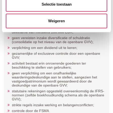
Selectie toestaan
De voornaamste kenmerken van de institutionele GVV zijn :
niet-genoteerde vennootschap en meer dan 25 %
gecontroleerd door een openbare GVV;
Weigeren
aandelen op naam die in handen zijn van in aanmerking
komende beleggers of van particulieren met een
deelname van minstens 100.000 EUR;
geen vereisten inzake diversificatie of schuldratio
(consolidatie op het niveau van de openbare GVV);
verplichting om een dividend uit te keren;
gezamenlijke of exclusieve controle door een openbare
GVV;
activiteit bestaat erin onroerende goederen ter
beschikking te stellen van gebruikers;
geen verplichting om een onafhankelijke
waarderingsdeskundige aan te stellen, aangezien het
vastgoedpatrimonium wordt gewaardeerd door de
deskundige van de openbare GVV;
statutaire rekeningen opgesteld overeenkomstig de IFRS-
normen (zelfde boekhoudkundig schema als de openbare
GVV);
strikte regels inzake werking en belangenconflicten;
controle door de FSMA