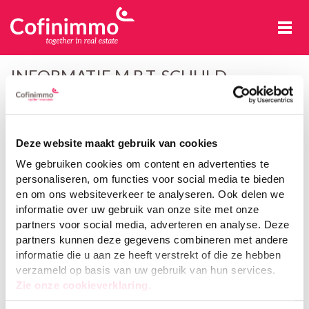
Cofinimmo
INFORMATIE M.B.T. SCHULD
Schuldkapitaalmarkten
Deze website maakt gebruik van cookies
We gebruiken cookies om content en advertenties te
personaliseren, om functies voor social media te bieden
en om ons websiteverkeer te analyseren. Ook delen we
2016
2020
2022
informatie over uw gebruik van onze site met onze
partners voor social media, adverteren en analyse. Deze
Niet-
Niet-
partners kunnen deze gegevens combineren met andere
Niet-
converteerbare
converteerbare
informatie die u aan ze heeft verstrekt of die ze hebben
Type
converteerbare
obligatie
obligatie
obligatie
/Duurzame
/Duurzame
verzameld op basis van uw gebruik van hun services.
obligatie
obligatie
Zie onze cookieverklaring.
Emittent
Cofinimmo NV
Cofinimmo NV
Cofinimmo NV