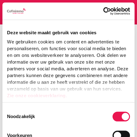
Cofinimmo
DISCLAIMER - 2022 KEUZEDIVIDEND
Deze website maakt gebruik van cookies
We gebruiken cookies om content en advertenties te
personaliseren, om functies voor social media te bieden
IN AANDELEN
en om ons websiteverkeer te analyseren. Ook delen we
informatie over uw gebruik van onze site met onze
partners voor social media, adverteren en analyse. Deze
Keuzedividend 2022
partners kunnen deze gegevens combineren met andere
informatie die u aan ze heeft verstrekt of die ze hebben
verzameld op basis van uw gebruik van hun services.
Zie onze cookieverklaring.
Persbericht : Aanbodvoorwaarden
Toestemmingsselectie
Informatiedocument
Noodzakelijk
Bijzonder verslag van de raad van bestuur
Voorkeuren